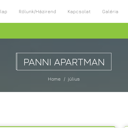
lap
Rólunk/Házirend
Kapcsolat
Galéria
PANNI APARTMAN
Home
július