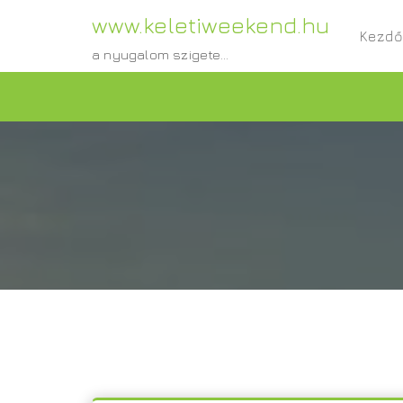
www.keletiweekend.hu
Kezdő
a nyugalom szigete...