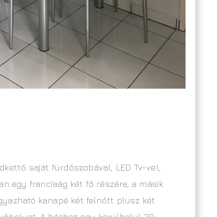
kettő saját fürdőszobával, LED Tv-vel,
an egy franciaág két fő részére, a másik
yazható kanapé két felnőtt plusz két
vőhelyet. A házhoz egy körülbelül 20