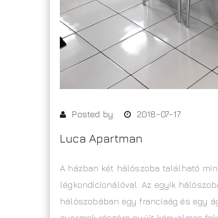
Posted by:
2018-07-17
Luca Apartman
A házban két hálószoba található mind
légkondicionálóval. Az egyik hálószob
hálószobában egy franciaág és egy ág
gyermek részére nyújt kényelmes fek