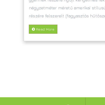
négyzetméter méretű amerikai stílusú 
részére felszerelt (fagyasztós hűtősz
Read More