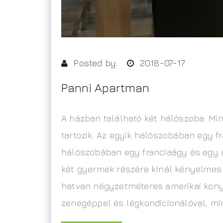
Posted by:
2018-07-17
Panni Apartman
A házban található két hálószoba. Mi
tartozik. Az egyik hálószobában egy fr
hálószobában egy franciaágy és egy á
két gyermek részére kínál kényelmes 
hatvan négyzetméteres amerikai kony
zenegéppel és légkondicionálóval, m