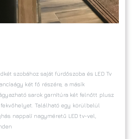
ndkét szobához saját fürdőszoba és LED Tv
anciaágy két fő részére, a másik
gyazható sarok garnitúra két felnőtt plusz
fekvőhelyet. Található egy körülbelül
hás nappali nagyméretű LED tv-vel,
inden