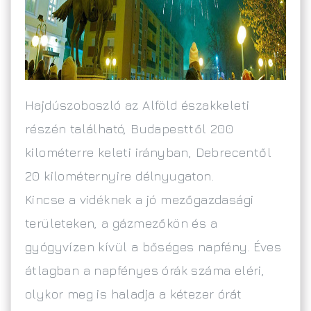
Hajdúszoboszló az Alföld északkeleti
részén található, Budapesttől 200
kilométerre keleti irányban, Debrecentől
20 kilométernyire délnyugaton.
Kincse a vidéknek a jó mezőgazdasági
területeken, a gázmezőkön és a
gyógyvízen kívül a bőséges napfény. Éves
átlagban a napfényes órák száma eléri,
olykor meg is haladja a kétezer órát