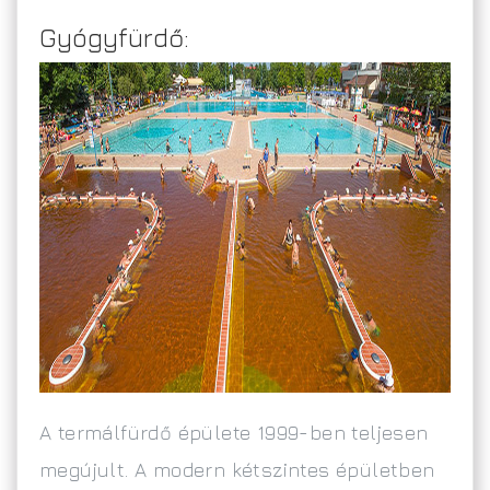
Gyógyfürdő:
A termálfürdő épülete 1999-ben teljesen
megújult. A modern kétszintes épületben