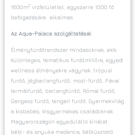
2
1600m
vízfelülettel, egyszerre 1000 fő
befogadására alkalmas.
Az Aqua-Palace szolgáltatásai:
Élményfürdőrendszer mindazoknak, akik
különleges, tematikus fürdőmiliőre, egyedi
wellness élményekre vágynak: trópusi
fürdő, jégbarlangfürdő, mozi-fürdő, Pávai
termálfürdő, barlangfürdő, Római fürdő,
Gangesz fürdő, tengeri fürdő. Gyermekvilág
a kisbabás, kisgyermekes családoknak.
Magyarországon egyedülálló kínálat:
bébi- és anyuka medence, bébiúsztató