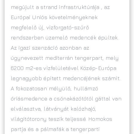
megújult a strand infrastruktúrája , az
Európai Uniós követelményeknek
megfelelő új, vízforgató-szűrő
rendszerben üzemelő medencék épültek.
Az igazi szenzáció azonban az
úgynevezett mediterrán tengerpart, mely
6200 m2-es vízfelületével Közép-Európa
legnagyobb épített medencéjének számít.
A fokozatosan mélyülő, hullámzó
óriásmedence a csónakázótótól gáttal van
elválasztva, látványát kalózhajó,
világítótorony teszik teljessé. Homokos
partja és a pálmafák a tengerparti