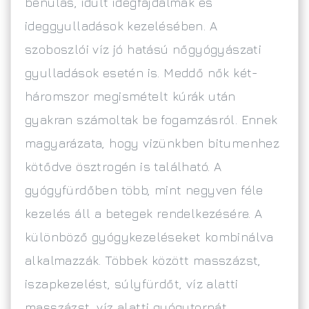
bénulás, idült idegfájdalmak és
ideggyulladások kezelésében. A
szoboszlói víz jó hatású nőgyógyászati
gyulladások esetén is. Meddő nők két-
háromszor megismételt kúrák után
gyakran számoltak be fogamzásról. Ennek
magyarázata, hogy vizünkben bitumenhez
kötődve ösztrogén is található. A
gyógyfürdőben több, mint negyven féle
kezelés áll a betegek rendelkezésére. A
különböző gyógykezeléseket kombinálva
alkalmazzák. Többek között masszázst,
iszapkezelést, súlyfürdőt, víz alatti
masszázst, víz alatti gyógytornát,