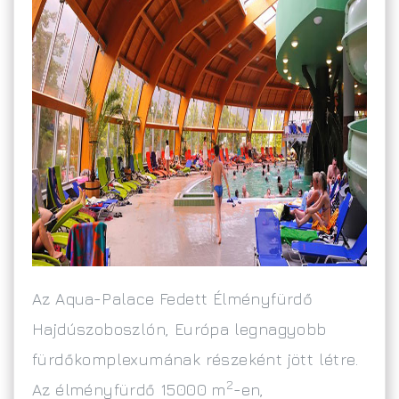
Az Aqua-Palace Fedett Élményfürdő
Hajdúszoboszlón, Európa legnagyobb
fürdőkomplexumának részeként jött létre.
2
Az élményfürdő 15000 m
-en,