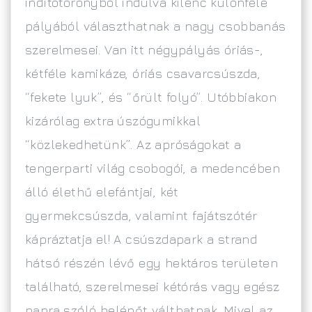
indítótoronyból indulva kilenc különféle
pályából választhatnak a nagy csobbanás
szerelmesei. Van itt négypályás óriás-,
kétféle kamikáze, óriás csavarcsúszda,
“fekete lyuk”, és “őrült folyó”. Utóbbiakon
kizárólag extra úszógumikkal
“közlekedhetünk”. Az apróságokat a
tengerparti világ csobogói, a medencében
álló élethű elefántjai, két
gyermekcsúszda, valamint fajátszótér
kápráztatja el! A csúszdapark a strand
hátsó részén lévő egy hektáros területen
található, szerelmesei kétórás vagy egész
napra szóló belépőt válthatnak. Mivel az