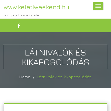
www.keletiweekend.hu
Toggle
navigati
a nyugalom szigete...
LÁTNIVALÓK ÉS
KIKAPCSOLÓDÁS
Home
Látnivalók és kikapcsolódás