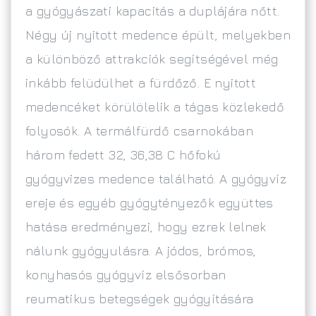
a gyógyászati kapacitás a duplájára nőtt.
Négy új nyitott medence épült, melyekben
a különböző attrakciók segítségével még
inkább felüdülhet a fürdőző. E nyitott
medencéket körülölelik a tágas közlekedő
folyosók. A termálfürdő csarnokában
három fedett 32, 36,38 C hőfokú
gyógyvizes medence található. A gyógyvíz
ereje és egyéb gyógytényezők együttes
hatása eredményezi, hogy ezrek lelnek
nálunk gyógyulásra. A jódos, brómos,
konyhasós gyógyvíz elsősorban
reumatikus betegségek gyógyítására