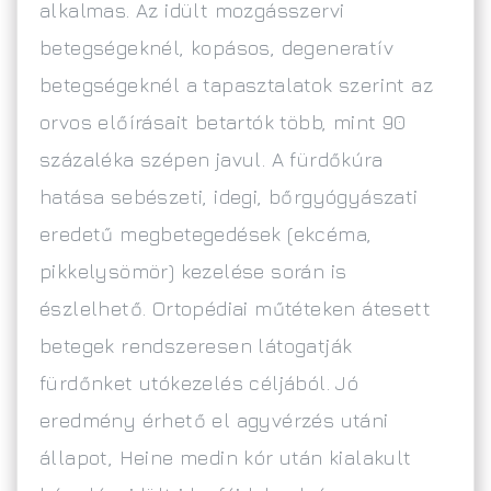
alkalmas. Az idült mozgásszervi
betegségeknél, kopásos, degeneratív
betegségeknél a tapasztalatok szerint az
orvos előírásait betartók több, mint 90
százaléka szépen javul. A fürdőkúra
hatása sebészeti, idegi, bőrgyógyászati
eredetű megbetegedések (ekcéma,
pikkelysömör) kezelése során is
észlelhető. Ortopédiai műtéteken átesett
betegek rendszeresen látogatják
fürdőnket utókezelés céljából. Jó
eredmény érhető el agyvérzés utáni
állapot, Heine medin kór után kialakult