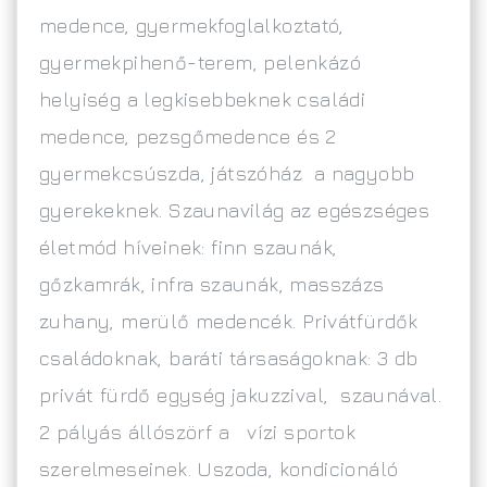
medence, gyermekfoglalkoztató,
gyermekpihenő-terem, pelenkázó
helyiség a legkisebbeknek családi
medence, pezsgőmedence és 2
gyermekcsúszda, játszóház a nagyobb
gyerekeknek. Szaunavilág az egészséges
életmód híveinek: finn szaunák,
gőzkamrák, infra szaunák, masszázs
zuhany, merülő medencék. Privátfürdők
családoknak, baráti társaságoknak: 3 db
privát fürdő egység jakuzzival, szaunával.
2 pályás állószörf a vízi sportok
szerelmeseinek. Uszoda, kondicionáló