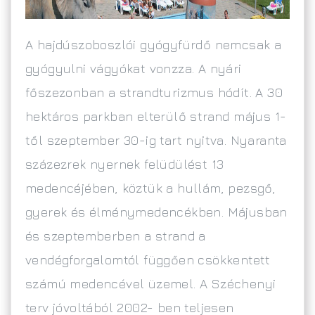
A hajdúszoboszlói gyógyfürdő nemcsak a
gyógyulni vágyókat vonzza. A nyári
főszezonban a strandturizmus hódít. A 30
hektáros parkban elterülő strand május 1-
től szeptember 30-ig tart nyitva. Nyaranta
százezrek nyernek felüdülést 13
medencéjében, köztük a hullám, pezsgő,
gyerek és élménymedencékben. Májusban
és szeptemberben a strand a
vendégforgalomtól függően csökkentett
számú medencével üzemel. A Széchenyi
terv jóvoltából 2002- ben teljesen