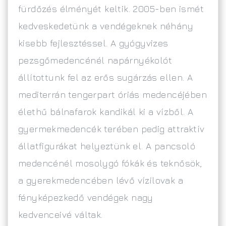
fürdőzés élményét keltik. 2005-ben ismét
kedveskedetünk a vendégeknek néhány
kisebb fejlesztéssel. A gyógyvizes
pezsgőmedencénél napárnyékolót
állítottunk fel az erős sugárzás ellen. A
mediterrán tengerpart óriás medencéjében
élethű bálnafarok kandikál ki a vízből. A
gyermekmedencék terében pedig attraktív
állatfigurákat helyeztünk el. A pancsoló
medencénél mosolygó fókák és teknősök,
a gyerekmedencében lévő vízilovak a
fényképezkedő vendégek nagy
kedvenceivé váltak.