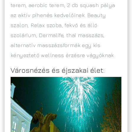
terem, aerobic terem, 2 db squash pálya
az aktív pihenés kedvelőinek. Beauty
szalon, Relax szoba, fekvő és álló
szolárium, Dermalife, thai masszázs,
alternatív masszázsformák egy kis
kényeztető wellness érzésre vágyóknak.
Városnézés és éjszakai élet: