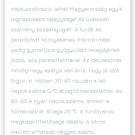
Hajdúszoboszló tehát Magyarország egyik
legnaposabb tájegysége! Az uralkodó
szélirány északnyugati. A fürdő és
parkosított környékének mikroklímája
pedig gyorsítja a gyógyulást levegőjének
jódos, sós páratartalmával. Az ideutazónak
mindig nagy esélye van arra, hogy jó időt
fogjon ki. Hiszen 30-40 csupán a téli
napok száma 0 °C átlaghőmérséklettel, és
80-85 a nyári napok száma, amikor a
hőmérséklet átlaga 25 °C. A fürdőváros
megközelíthetősége ideális. A város
mellett elhaladó négyes számú