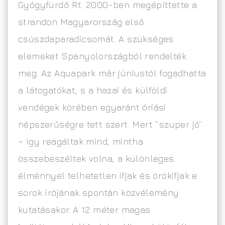
Gyógyfürdő Rt. 2000-ben megépíttette a
strandon Magyarország első
csúszdaparadicsomát. A szükséges
elemeket Spanyolországból rendelték
meg. Az Aquapark már júniustól fogadhatta
a látogatókat, s a hazai és külföldi
vendégek körében egyaránt óriási
népszerűségre tett szert. Mert “szuper jó”
– így reagáltak mind, mintha
összebeszéltek volna, a különleges
élménnyel telhetetlen ifjak és örökifjak e
sorok írójának spontán közvélemény
kutatásakor. A 12 méter magas