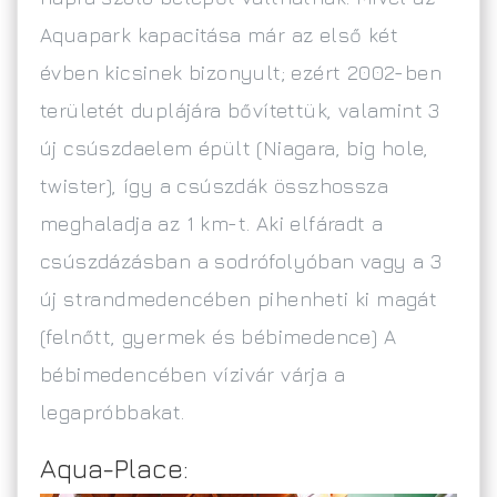
Aquapark kapacitása már az első két
évben kicsinek bizonyult; ezért 2002-ben
területét duplájára bővítettük, valamint 3
új csúszdaelem épült (Niagara, big hole,
twister), így a csúszdák összhossza
meghaladja az 1 km-t. Aki elfáradt a
csúszdázásban a sodrófolyóban vagy a 3
új strandmedencében pihenheti ki magát
(felnőtt, gyermek és bébimedence) A
bébimedencében vízivár várja a
legapróbbakat.
Aqua-Place: