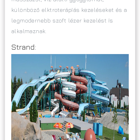
különböző elktroterápiás kezeléseket és a
legmodernebb szoft lézer kezelést is
alkalmaznak.
Strand: