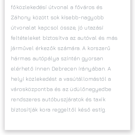
főközlekedési útvonal a főváros és
Záhony között sok kisebb-nagyobb
útvonalat kapcsol össze, jó utazási
feltételeket biztosítva az autóval és más
járművel érkezők számára. A korszerű
hármas autópálya szintén gyorsan
elérhető innen Debrecen irányában. A
helyi közlekedést a vasútállomástól a
városközpontba és az üdülőnegyedbe
rendszeres autóbuszjáratok és taxik
biztosítják kora reggeltől késő estig.