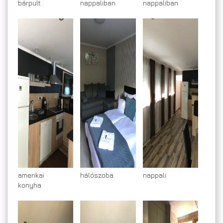
bárpult
nappaliban
nappaliban
amerikai
hálószoba
nappali
konyha