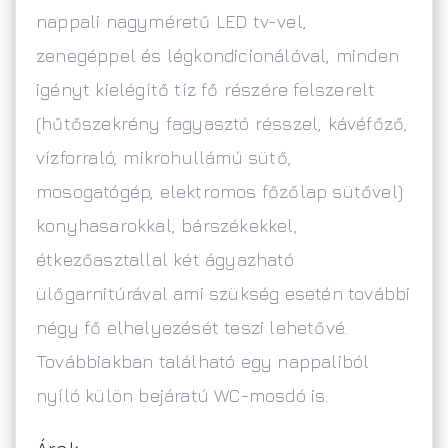
nappali nagyméretű LED tv-vel,
zenegéppel és légkondicionálóval, minden
igényt kielégítő tíz fő részére felszerelt
(hűtőszekrény fagyasztó résszel, kávéfőző,
vízforraló, mikrohullámú sütő,
mosogatógép, elektromos főzőlap sütővel)
konyhasarokkal, bárszékekkel,
étkezőasztallal két ágyazható
ülőgarnitúrával ami szükség esetén további
négy fő elhelyezését teszi lehetővé.
Továbbiakban található egy nappaliból
nyíló külön bejáratú WC-mosdó is.