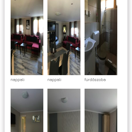
nappali
nappali
fürdőszoba