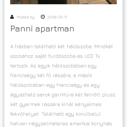
Posted by:
2018-07-17
Panni apartman
A házban található két hálószoba. Mindkét
szobához saját fürdőszoba és LED Tv
tartozik. Az egyik hálószobában egy
franciaágy két fő részére, a másik
hálószobában egy franciaágy és egy
ágyazható sarok garnitúra két felnőtt plusz
két gyermek részére kínál kényelmes
fekvőhelyet. Található egy körülbelül
hatvan négyzetméteres amerikai konyhás