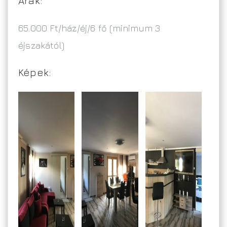
Árak:
65.000 Ft/ház/éj/6 fő (minimum 3
éjszakától)
Képek: