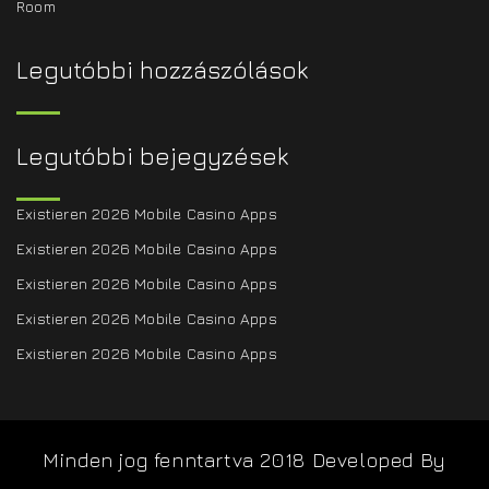
Room
Legutóbbi hozzászólások
Legutóbbi bejegyzések
Existieren 2026 Mobile Casino Apps
Existieren 2026 Mobile Casino Apps
Existieren 2026 Mobile Casino Apps
Existieren 2026 Mobile Casino Apps
Existieren 2026 Mobile Casino Apps
Minden jog fenntartva 2018
Developed By