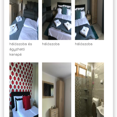
hálószoba és
hálószoba
hálószoba
ágyzható
kanapé