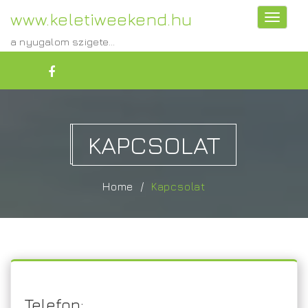
www.keletiweekend.hu
Toggle
navigati
a nyugalom szigete...
KAPCSOLAT
Home
Kapcsolat
Telefon: