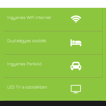
Ingyenes WiFi internet
Duplaágyas szobák
Ingyenes Parkoló
LED TV a szobákban