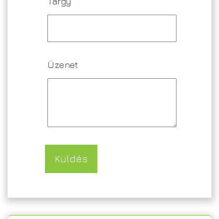
Tárgy
Üzenet