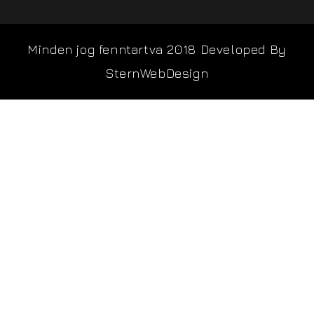
Minden jog fenntartva 2018
Developed By
SternWebDesign