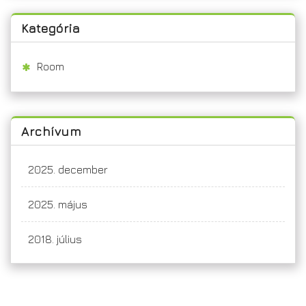
Kategória
Room
Archívum
2025. december
2025. május
2018. július