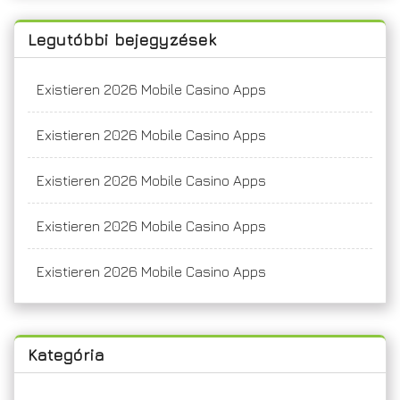
Legutóbbi bejegyzések
Existieren 2026 Mobile Casino Apps
Existieren 2026 Mobile Casino Apps
Existieren 2026 Mobile Casino Apps
Existieren 2026 Mobile Casino Apps
Existieren 2026 Mobile Casino Apps
Kategória