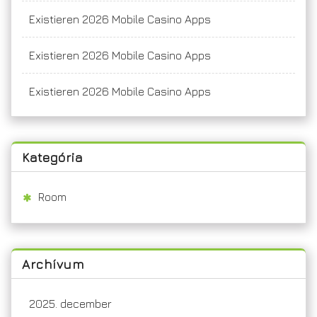
Existieren 2026 Mobile Casino Apps
Existieren 2026 Mobile Casino Apps
Existieren 2026 Mobile Casino Apps
Kategória
Room
Archívum
2025. december