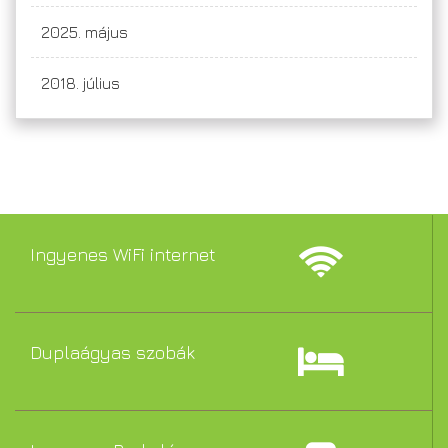
2025. május
2018. július
Ingyenes WiFi internet
Duplaágyas szobák