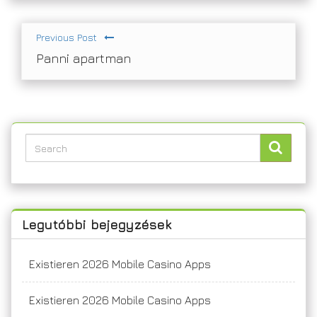
Previous Post
Panni apartman
Legutóbbi bejegyzések
Existieren 2026 Mobile Casino Apps
Existieren 2026 Mobile Casino Apps